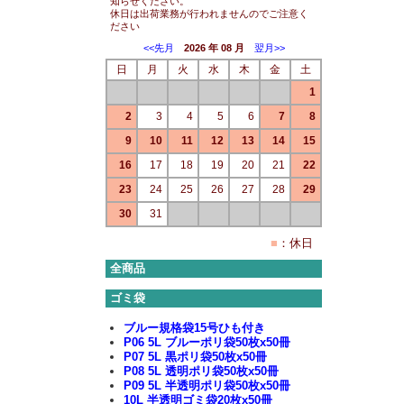
知らせください。
休日は出荷業務が行われませんのでご注意く
ださい
<<先月
2026 年 08 月
翌月>>
日
月
火
水
木
金
土
1
2
3
4
5
6
7
8
9
10
11
12
13
14
15
16
17
18
19
20
21
22
23
24
25
26
27
28
29
30
31
■
：休日
全商品
ゴミ袋
ブルー規格袋15号ひも付き
P06 5L ブルーポリ袋50枚x50冊
P07 5L 黒ポリ袋50枚x50冊
P08 5L 透明ポリ袋50枚x50冊
P09 5L 半透明ポリ袋50枚x50冊
10L 半透明ゴミ袋20枚x50冊