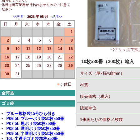
知らせください。
休日は出荷業務が行われませんのでご注意く
ださい
<<先月
2026 年 08 月
翌月>>
日
月
火
水
木
金
土
1
2
3
4
5
6
7
8
9
10
11
12
13
14
15
<クリックで拡
16
17
18
19
20
21
22
10枚x30冊（300枚）箱入
23
24
25
26
27
28
29
サイズ（厚×幅×縦mm）
30
31
■
：休日
材質
全商品
販売価格（税込）
ゴミ袋
販売単位
ブルー規格袋15号ひも付き
P06 5L ブルーポリ袋50枚x50冊
1冊あたりの価格／枚数
P07 5L 黒ポリ袋50枚x50冊
P08 5L 透明ポリ袋50枚x50冊
P09 5L 半透明ポリ袋50枚x50冊
10L 半透明ゴミ袋20枚x50冊