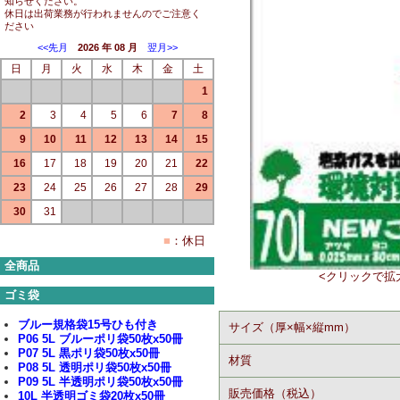
知らせください。
休日は出荷業務が行われませんのでご注意く
ださい
<<先月
2026 年 08 月
翌月>>
日
月
火
水
木
金
土
1
2
3
4
5
6
7
8
9
10
11
12
13
14
15
16
17
18
19
20
21
22
23
24
25
26
27
28
29
30
31
■
：休日
全商品
<クリックで拡
ゴミ袋
ブルー規格袋15号ひも付き
サイズ（厚×幅×縦mm）
P06 5L ブルーポリ袋50枚x50冊
P07 5L 黒ポリ袋50枚x50冊
材質
P08 5L 透明ポリ袋50枚x50冊
P09 5L 半透明ポリ袋50枚x50冊
販売価格（税込）
10L 半透明ゴミ袋20枚x50冊