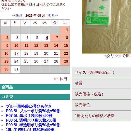
知らせください。
休日は出荷業務が行われませんのでご注意く
ださい
<<先月
2026 年 08 月
翌月>>
日
月
火
水
木
金
土
1
2
3
4
5
6
7
8
9
10
11
12
13
14
15
16
17
18
19
20
21
22
<クリックで拡
23
24
25
26
27
28
29
30
31
サイズ（厚×幅×縦mm）
■
：休日
材質
全商品
販売価格（税込）
ゴミ袋
販売単位
ブルー規格袋15号ひも付き
P06 5L ブルーポリ袋50枚x50冊
P07 5L 黒ポリ袋50枚x50冊
1冊あたりの価格／枚数
P08 5L 透明ポリ袋50枚x50冊
P09 5L 半透明ポリ袋50枚x50冊
10L 半透明ゴミ袋20枚x50冊