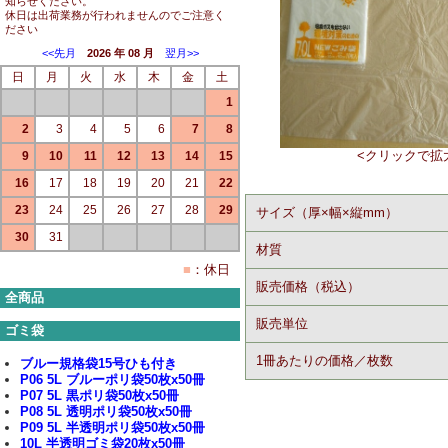
知らせください。
休日は出荷業務が行われませんのでご注意く
ださい
<<先月
2026 年 08 月
翌月>>
日
月
火
水
木
金
土
1
2
3
4
5
6
7
8
<クリックで拡
9
10
11
12
13
14
15
16
17
18
19
20
21
22
23
24
25
26
27
28
29
サイズ（厚×幅×縦mm）
30
31
材質
■
：休日
販売価格（税込）
全商品
販売単位
ゴミ袋
1冊あたりの価格／枚数
ブルー規格袋15号ひも付き
P06 5L ブルーポリ袋50枚x50冊
P07 5L 黒ポリ袋50枚x50冊
P08 5L 透明ポリ袋50枚x50冊
P09 5L 半透明ポリ袋50枚x50冊
10L 半透明ゴミ袋20枚x50冊