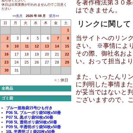
知らせください。
を著作権法第３０条
休日は出荷業務が行われませんのでご注意く
はできません。
ださい
<<先月
2026 年 08 月
翌月>>
リンクに関して
日
月
火
水
木
金
土
1
当サイトへのリン
2
3
4
5
6
7
8
さい。 ※事情によ
9
10
11
12
13
14
15
その際、御社名お
16
17
18
19
20
21
22
い。おって担当よ
23
24
25
26
27
28
29
30
31
また、いったんリ
■
：休日
に判明した事情ま
全商品
が妥当ではないと
ゴミ袋
ございますので、
ブルー規格袋15号ひも付き
P06 5L ブルーポリ袋50枚x50冊
P07 5L 黒ポリ袋50枚x50冊
P08 5L 透明ポリ袋50枚x50冊
P09 5L 半透明ポリ袋50枚x50冊
10L 半透明ゴミ袋20枚x50冊