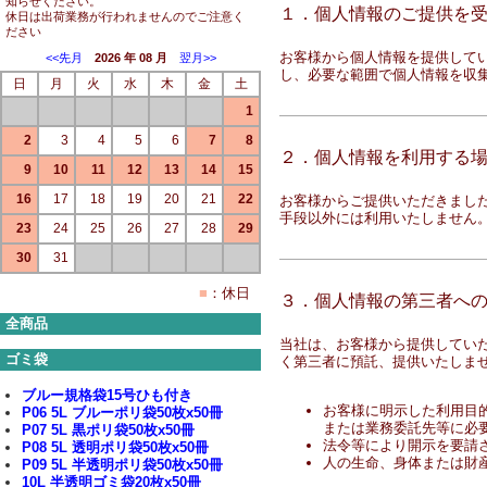
知らせください。
１．個人情報のご提供を
休日は出荷業務が行われませんのでご注意く
ださい
お客様から個人情報を提供して
<<先月
2026 年 08 月
翌月>>
し、必要な範囲で個人情報を収
日
月
火
水
木
金
土
1
2
3
4
5
6
7
8
２．個人情報を利用する
9
10
11
12
13
14
15
16
17
18
19
20
21
22
お客様からご提供いただきまし
手段以外には利用いたしません
23
24
25
26
27
28
29
30
31
■
：休日
３．個人情報の第三者へ
全商品
当社は、お客様から提供してい
ゴミ袋
く第三者に預託、提供いたしま
ブルー規格袋15号ひも付き
お客様に明示した利用目
P06 5L ブルーポリ袋50枚x50冊
または業務委託先等に必
P07 5L 黒ポリ袋50枚x50冊
法令等により開示を要請
P08 5L 透明ポリ袋50枚x50冊
人の生命、身体または財
P09 5L 半透明ポリ袋50枚x50冊
10L 半透明ゴミ袋20枚x50冊