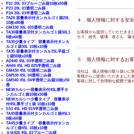
P21 20L 03ブルーごみ袋10枚x60冊
P23 20L 03透明ごみ袋
P24 20L 03半透明ごみ袋
TA20 容量表示付タンカルゴミ袋20L
４．個人情報に対する安
10枚x80冊
GM330 30L 025透明ごみ袋
お客様から提供していただきま
TA30容量表示付タンカルゴミ袋30L1
セス、紛失、破壊、改ざん、漏
0枚x60冊
TA30少量タイプ 容量表示付タンカ
ルゴミ袋30L 10枚x10冊
TA35 容量表示付タンカル35L手提ゴ
ミ袋50枚x20冊
５．個人情報に対するお
AD440 45L 03半透明ごみ袋
AH44 45L HD 025半透明ごみ袋
GM430 45L 03透明ごみ袋
当社は、個人情報の取り扱いに
GM530 45L 04透明ごみ袋
客様からご提供いただきました
GM540 45L 04半透明ごみ袋10枚x50
客様に対して合理的な範囲で速
冊
NEWカルシー容量表示付45L厚手タ
ンカルゴミ袋10枚x50冊
NEWカルシー少量タイプ 容量表示
付45L厚手ゴミ袋 10枚x10冊
S53 45L HD 015半透明ごみ袋
TA45容量表示付タンカルゴミ袋45L1
0枚x60冊
TA45少量タイプ 容量表示付タンカ
ルゴミ袋45L 10枚x10冊
ＧＭ420 45L 03ブルーごみ袋