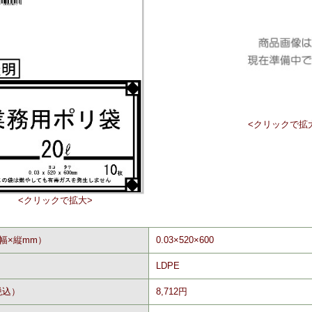
<クリックで拡
<クリックで拡大>
幅×縦mm）
0.03×520×600
LDPE
税込）
8,712円