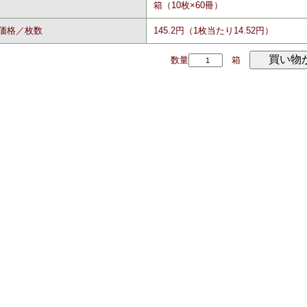
箱（10枚×60冊）
価格／枚数
145.2円（1枚当たり14.52円）
数量
箱