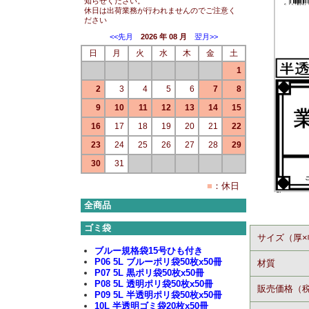
知らせください。
休日は出荷業務が行われませんのでご注意く
ださい
<<先月
2026 年 08 月
翌月>>
日
月
火
水
木
金
土
1
2
3
4
5
6
7
8
9
10
11
12
13
14
15
16
17
18
19
20
21
22
23
24
25
26
27
28
29
30
31
■
：休日
全商品
ゴミ袋
サイズ（厚×
ブルー規格袋15号ひも付き
P06 5L ブルーポリ袋50枚x50冊
材質
P07 5L 黒ポリ袋50枚x50冊
P08 5L 透明ポリ袋50枚x50冊
販売価格（
P09 5L 半透明ポリ袋50枚x50冊
10L 半透明ゴミ袋20枚x50冊