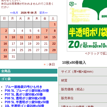
知らせください。
休日は出荷業務が行われませんのでご注意く
ださい
<<先月
2026 年 08 月
翌月>>
日
月
火
水
木
金
土
1
2
3
4
5
6
7
8
9
10
11
12
13
14
15
16
17
18
19
20
21
22
23
24
25
26
27
28
29
<クリックで拡
30
31
10枚x80冊箱入
■
：休日
全商品
サイズ（厚×幅×縦mm）
ゴミ袋
材質
ブルー規格袋15号ひも付き
販売価格（税込）
P06 5L ブルーポリ袋50枚x50冊
P07 5L 黒ポリ袋50枚x50冊
販売単位
P08 5L 透明ポリ袋50枚x50冊
P09 5L 半透明ポリ袋50枚x50冊
10L 半透明ゴミ袋20枚x50冊
1冊あたりの価格／枚数