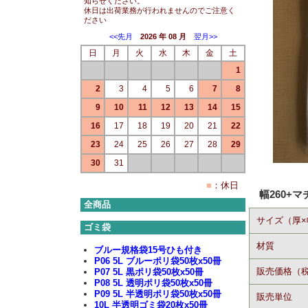
知らせください。
休日は出荷業務が行われませんのでご注意く
ださい
<<先月
2026 年 08 月
翌月>>
日
月
火
水
木
金
土
1
2
3
4
5
6
7
8
9
10
11
12
13
14
15
16
17
18
19
20
21
22
23
24
25
26
27
28
29
30
31
■
：休日
幅260+マ
全商品
サイズ（厚×
ゴミ袋
材質
ブルー規格袋15号ひも付き
P06 5L ブルーポリ袋50枚x50冊
販売価格（
P07 5L 黒ポリ袋50枚x50冊
P08 5L 透明ポリ袋50枚x50冊
P09 5L 半透明ポリ袋50枚x50冊
販売単位
10L 半透明ゴミ袋20枚x50冊