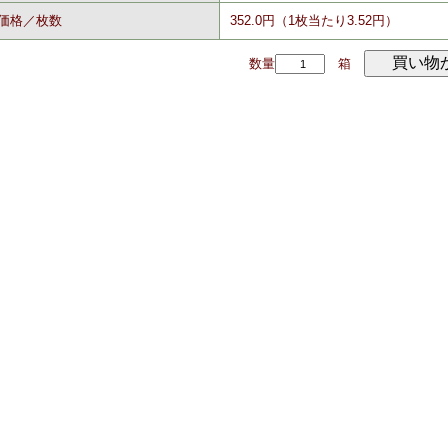
価格／枚数
352.0円（1枚当たり3.52円）
数量
箱