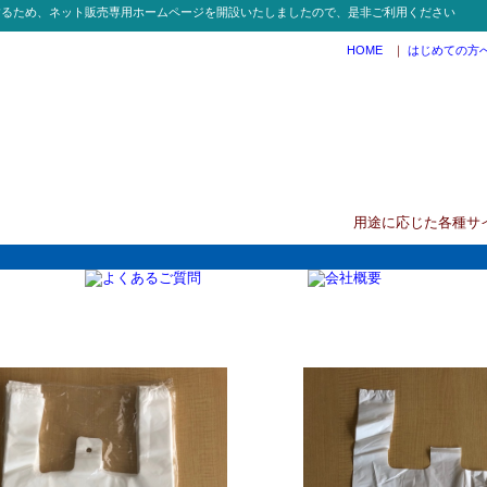
するため、ネット販売専用ホームページを開設いたしましたので、是非ご利用ください
HOME
｜
はじめての方
用途に応じた各種サ
30 30号乳白レジ袋100枚X10冊