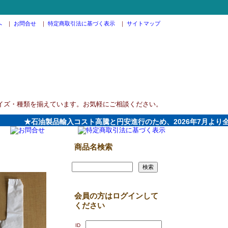
へ
｜
お問合せ
｜
特定商取引法に基づく表示
｜
サイトマップ
イズ・種類を揃えています。お気軽にご相談ください。
★石油製品輸入コスト高騰と円安進行のため、2026年7月より全製
商品名検索
会員の方はログインして
ください
ID