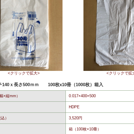
<クリックで拡大>
<クリックで拡
チ140ｘ長さ500ｍｍ 100枚x10冊（1000枚）箱入
幅×縦mm）
0.017×400×500
HDPE
税込）
3,520円
箱（100枚×10冊）