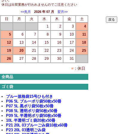
さい。
休日は出荷業務が行われませんのでご注意ください
<<先月
2026 年 07 月
翌月>>
日
月
火
水
木
金
土
1
2
3
4
5
6
7
8
9
10
11
12
13
14
15
16
17
18
19
20
21
22
23
24
25
26
27
28
29
30
31
■
：休日
全商品
ゴミ袋
ブルー規格袋15号ひも付き
P06 5L ブルーポリ袋50枚x50冊
P07 5L 黒ポリ袋50枚x50冊
P08 5L 透明ポリ袋50枚x50冊
P09 5L 半透明ポリ袋50枚x50冊
10L 半透明ゴミ袋20枚x50冊
P21 20L 03ブルーごみ袋10枚x60冊
P23 20L 03透明ごみ袋