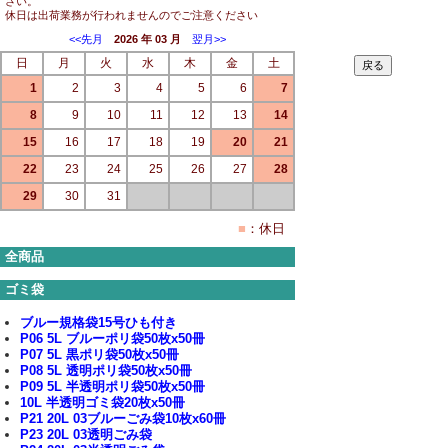
さい。
休日は出荷業務が行われませんのでご注意ください
<<先月
2026 年 03 月
翌月>>
日
月
火
水
木
金
土
1
2
3
4
5
6
7
8
9
10
11
12
13
14
15
16
17
18
19
20
21
22
23
24
25
26
27
28
29
30
31
■
：休日
全商品
ゴミ袋
ブルー規格袋15号ひも付き
P06 5L ブルーポリ袋50枚x50冊
P07 5L 黒ポリ袋50枚x50冊
P08 5L 透明ポリ袋50枚x50冊
P09 5L 半透明ポリ袋50枚x50冊
10L 半透明ゴミ袋20枚x50冊
P21 20L 03ブルーごみ袋10枚x60冊
P23 20L 03透明ごみ袋