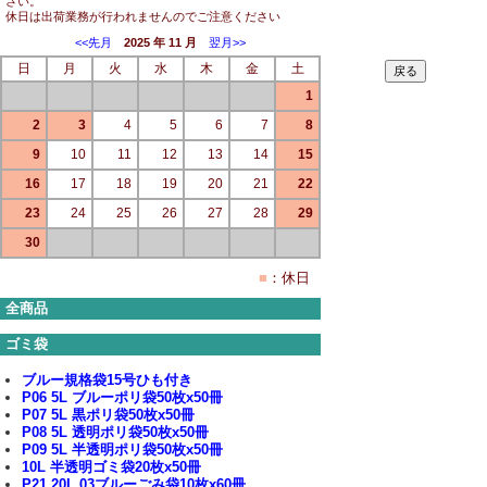
さい。
休日は出荷業務が行われませんのでご注意ください
<<先月
2025 年 11 月
翌月>>
日
月
火
水
木
金
土
1
2
3
4
5
6
7
8
9
10
11
12
13
14
15
16
17
18
19
20
21
22
23
24
25
26
27
28
29
30
■
：休日
全商品
ゴミ袋
ブルー規格袋15号ひも付き
P06 5L ブルーポリ袋50枚x50冊
P07 5L 黒ポリ袋50枚x50冊
P08 5L 透明ポリ袋50枚x50冊
P09 5L 半透明ポリ袋50枚x50冊
10L 半透明ゴミ袋20枚x50冊
P21 20L 03ブルーごみ袋10枚x60冊